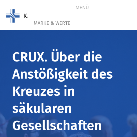
MENÜ
MARKE & WERTE
VERANSTALTUNGEN
CRUX. Über die
AKTUELLES
Anstößigkeit des
ZAHLEN
Kreuzes in
EINRICHTUNGEN
FORUM PAULUS
säkularen
KARRIERE
Gesellschaften
#WIRSINDNAH