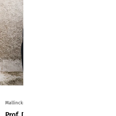
Mallinckrodt Gymnasium Dortmund
Prof. Dr. Jan-Heiner Tück