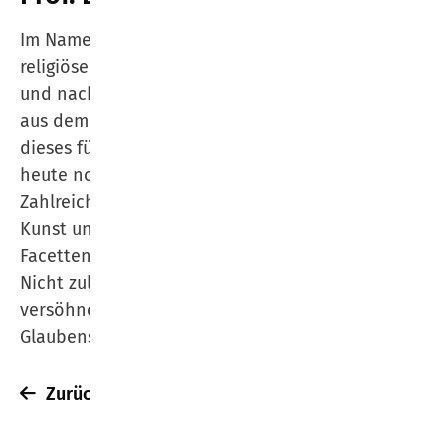
Im Namen weltanschaulicher Neutralität und
religiöser Toleranz verschwinden Kreuze nach
und nach aus dem öffentlichen Raum - und auch
aus dem Glauben vieler Christen. Dabei hat
dieses für das Christentum zentrale Symbol auch
heute noch sehr viel zu bieten und zu sagen.
Zahlreiche Spuren in Theologie, Philosophie,
Kunst und Literatur erschließen uns die vielen
Facetten des Kreuzes auch für die heutige Zeit.
Nicht zuletzt auch für die rettende und
versöhnende Kraft des Kreuzes innerhalb des
Glaubens.
Zurück