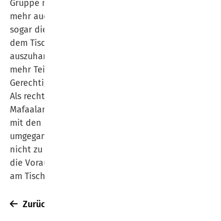
Gruppe nicht mehr am Boden, sondern immer
mehr auch am Tisch Platz nehmen und am Ende
sogar die Frage nach der Rezeptur des Essens auf
dem Tisch sowie nach den Tischregeln neu
auszuhandeln sind. Das ist dann Ausdruck von
mehr Teilhabe und am Ende von mehr
Gerechtigkeit.
Als recht undramatisch schilderte Herr El-
Mafaalani, dass in der Vergangenheit bereits gut
mit den unterschiedlichen Konfliktfeldern
umgegangen wurde. Daher zeigte er sich auch
nicht zu pessimistisch mit Blick auf die Zukunft –
die Voraussetzungen waren nie besser, dass alle
am Tisch Platz haben werden.
Zurück