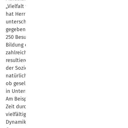
„Vielfalt führt zu Konflikten – und das darf sein!“
hat Herr El-Mafaalani zahlreiche Impulse zu
unterschiedlichen Bereichen des Lebens
gegeben und entsprechende Spuren für die rund
250 Besucher gelegt. Für die Bereiche Integration,
Bildung oder auch in der Arbeitswelt gibt es
zahlreiche Herausforderungen, die aus Vielfalt
resultieren. Dies ist nicht verwunderlich, machte
der Soziologe doch deutlich, dass Konflikte das
natürliche Ergebnis von Entwicklungen sind, egal
ob gesellschaftlich oder etwa Transformationen
in Unternehmen.
Am Beispiel der Tischgemeinschaft, die mit der
Zeit durch verschiedene Entwicklungen
vielfältiger wurde, beschrieb er plastisch die
Dynamiken: Wenn bestimmte gesellschaftliche