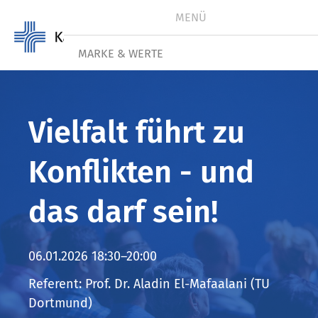
MENÜ
MARKE & WERTE
VERANSTALTUNGEN
Vielfalt führt zu
AKTUELLES
Konflikten - und
ZAHLEN
das darf sein!
EINRICHTUNGEN
FORUM PAULUS
06.01.2026 18:30–20:00
KARRIERE
Referent: Prof. Dr. Aladin El-Mafaalani (TU
Dortmund)
#WIRSINDNAH