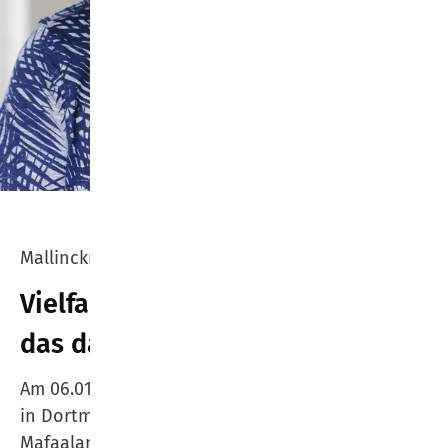
Mallinckrodt Gymnasium Dortmund
Vielfalt führt zu Konflikten - und
das darf sein!
Am 06.01.2026 war im Rahmen des Forum Paulus
in Dortmund der Soziologe Prof. Dr. Aladin El-
Mafaalani zu Gast. Zum Thema des Abends