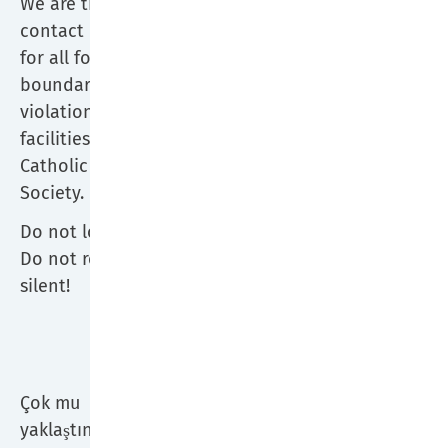
We are the
E-Mail:
manuela.krancioch-
contact persons
schuett@paulus-
for all forms of
gesellschaft.de
boundary
Tel.: 0152 54629490
violations in the
SJG St. Paulus GmbH
facilities of the
Catholic St. Paulus
Susanne Richter
Society.
E-Mail:
susanne.richter@paulus-
Do not look away!
gesellschaft.de
Do not remain
Tel.: 0231 1843 31054
silent!
Marien Hospital Dortmund-
Hombruch
Maria Sfirikla
Çok mu
E-Mail:
yaklaştınız?!
maria.sfirikla@paulus-