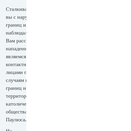
Tel.: 0231 6798 5023
Сталкивались ли
St. Josefs Hospital Dortmund-
вы с нарушением
Hörde
границ или
наблюдали его?
Petra Mück
Вам рассказали о
E-Mail:
petra.mueck@paulus-
нападении? Мы
gesellschaft.de
являемся
Tel.: 0231 4342-3555
контактными
St. Rochus Hospital Castrop-
лицами по всем
Rauxel
случаям нарушения
границ на
Nicole Fine
территории
E-Mail:
n.fiene@lukas-
католического
gesellschaft.de
общества Святого
Tel.: 02305 294 5317
Паулюса.
Не