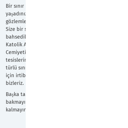
gesellschaft.de
Bir sınır ihlali
Tel.: 0231 1843 45533
yaşadınız veya
gözlemlediniz mi?
Fahriye Aktas
Size bir saldırıdan
E-Mail:
bahsedildi mi?
Fahriye.Aktas@marien-
Katolik Aziz Paulus
hospital-dortmund.de
Cemiyeti'nin
Tel.: 0231 7750 45533
tesislerinde her
Eva Sack
türlü sınır ihlali
E-Mail:
Eva.Sack@paulus-
için irtibat kişileri
gesellschaft.de
bizleriz.
St. Elisabeth Krankenhaus
Başka tarafa
Dortmund-Kurl
bakmayın! Sessiz
kalmayın!
Pia Basalla
E-Mail:
Pia.Basalla@paulus-
gesellschaft.de