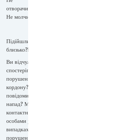
отворачивайтесь!
Не молчите!
Підійшли занадто
близько?!
Ви відчули або
спостерігали
порушення
кордону? Вам
повідомили про
напад? Ми є
контактними
особами у всіх
випадках
порушення