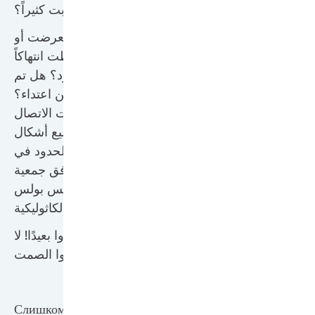
هل اقتربت كثيراً؟
Tel.: 0231 2892 25130
هل تعرضت أو
St. Johannes Hospital
لاحظت انتهاكاً
Dortmund
للحدود؟ هل تم
Volker Wittler
إبلاغك عن اعتداء؟
E-Mail:
نحن جهات الاتصال
Volker.Wittler@paulus-
لجميع أشكال
gesellschaft.de
انتهاكات الحدود في
مرافق جمعية
SLG St. Paulus GmbH
القديس بولس
Kath. Krankenhaus
الكاثوليكية.
Dortmund-West
لا تنظروا بعيدًا! لا
Sabrina Meder-Conrad
تلتزموا الصمت!
E-Mail:
Sabrina.Meder-
Conrad@paulus-
gesellschaft.de>
Слишком близко?!