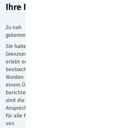
Ihre Kontakte
Zu nah
KLW St. Paulus GmbH
gekommen?!
St. Christophorus
Sie haben eine
Krankenhaus Werne
Grenzverletzung
St. Marien Hospital Lünen
erlebt oder
Iris Schulz
beobachtet?
E-Mail:
iris.schulz@paulus-
Wurden Ihnen von
gesellschaft.de
einem Übergriff
Tel.: 02306 772028
berichtet? Wir
Iwona Hemminghaus
sind die
E-Mail:
Ansprechpersonen
iwona.hemminghaus@paulus-
für alle Formen
gesellschaft.de
von