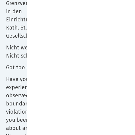
Tel.: 02306 772028
Grenzverletzungen
in den
Einrichtungen der
MKS St. Paulus GmbH
Kath. St. Paulus
Gesellschaft.
Marienkrankenhaus Schwerte
Nicht wegschauen!
Sabine Werth
Nicht schweigen!
E-Mail:
sabine.werth@paulus-
gesellschaft.de
Got too close?
Tel.: 02304 1091287
Have you
Alexandra Fuchs
experienced or
E-Mail:
observed a
alexandra.fuchs@paulus-
boundary
gesellschaft.de
violation? Have
Tel.: 02304 1091274
you been told
about an assault?
Manuela Krancioch-Schütt